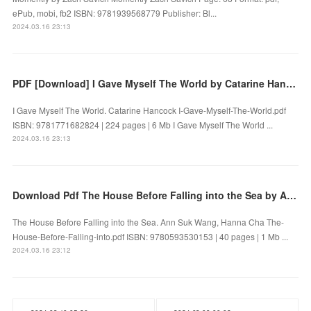
ePub, mobi, fb2 ISBN: 9781939568779 Publisher: Bl...
2024.03.16 23:13
PDF [Download] I Gave Myself The World by Catarine Hancock
I Gave Myself The World. Catarine Hancock I-Gave-Myself-The-World.pdf
ISBN: 9781771682824 | 224 pages | 6 Mb I Gave Myself The World ...
2024.03.16 23:13
Download Pdf The House Before Falling into the Sea by Ann Suk Wang, Hanna Cha
The House Before Falling into the Sea. Ann Suk Wang, Hanna Cha The-
House-Before-Falling-into.pdf ISBN: 9780593530153 | 40 pages | 1 Mb ...
2024.03.16 23:12