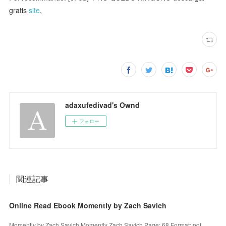
gratis
site
,
adaxufedivad's Ownd
フォロー
関連記事
Online Read Ebook Momently by Zach Savich
Momently by Zach Savich Momently Zach Savich Page: 68 Format: pdf,