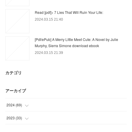
Read [pdf]> 7 Lies That Will Ruin Your Life:
2024.03.15 21:40
[Pdf/ePub] A Merry Little Meet Cute: A Novel by Julie
Murphy, Sierra Simone download ebook
2024.03.15 21:39
カテゴリ
アーカイブ
2024
(
69
)
(
51
)
2023
(
33
)
(
12
)
(
18
)